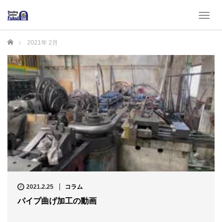
T
o
g
ホーム
2021年 2月
g
l
e
n
a
v
i
g
a
t
i
o
n
2021.2.25
コラム
パイプ曲げ加工の動画